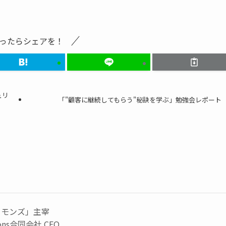
ったらシェアを！
ュリ
「"顧客に継続してもらう"秘訣を学ぶ」勉強会レポート
コモンズ」主宰
mons合同会社 CEO