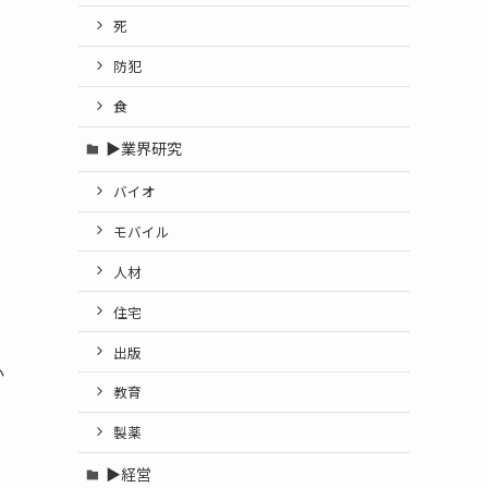
死
防犯
食
▶業界研究
バイオ
モバイル
人材
住宅
出版
か
教育
製薬
▶経営