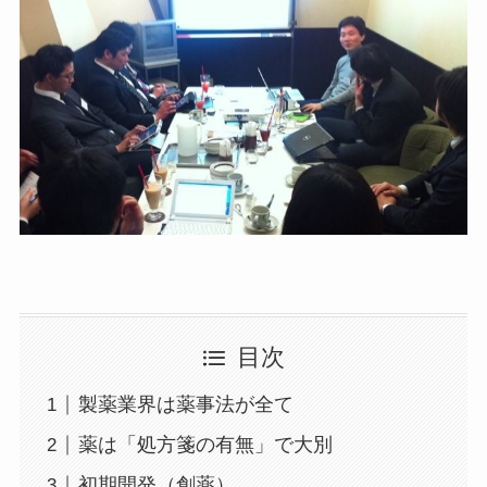
目次
製薬業界は薬事法が全て
薬は「処方箋の有無」で大別
初期開発（創薬）