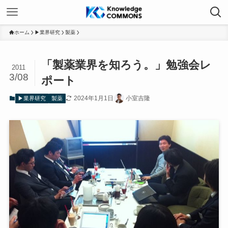
ホーム
▶業界研究
製薬
「製薬業界を知ろう。」勉強会レ
2011
3/08
ポート
2024年1月1日
小室吉隆
▶業界研究
製薬