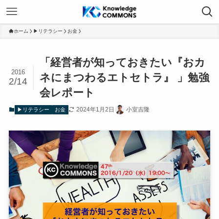
ホーム
▶リテラシー
お金
「経営者が知っておきたい『おカ
2016
ネにまつわるエトセトラ』 」勉強
2/14
会レポート
2024年1月2日
小室吉隆
▶リテラシー
お金