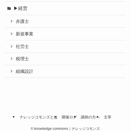
▶経営
弁護士
新規事業
社労士
税理士
組織設計
ナレッジコモンズとは
開催ログ
講師の方へ
主宰
©
knowledge commons｜ナレッジコモンズ.